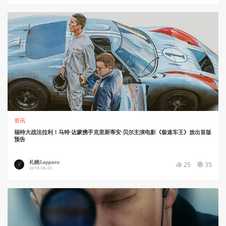
资讯
福特大战法拉利！马特·达蒙携手克里斯蒂安·贝尔主演电影《极速车王》放出首版
预告
札幌Sapporo
25
35
2019-06-03