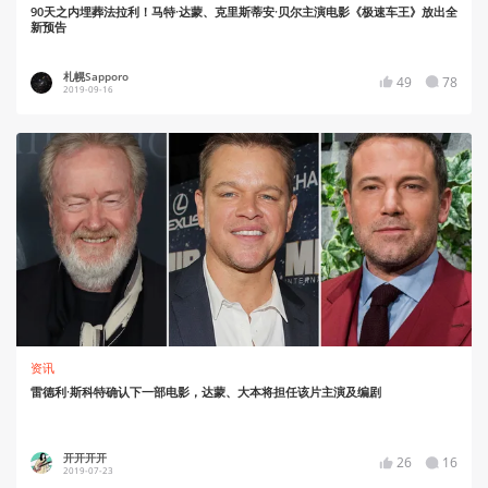
90天之内埋葬法拉利！马特·达蒙、克里斯蒂安·贝尔主演电影《极速车王》放出全
新预告
札幌Sapporo
49
78
2019-09-16
资讯
雷德利·斯科特确认下一部电影，达蒙、大本将担任该片主演及编剧
开开开开
26
16
2019-07-23