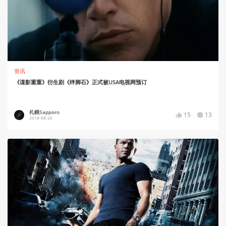
资讯
《谍影重重》衍生剧《绊脚石》正式被USA电视网预订
札幌Sapporo
15
13
2018-08-20