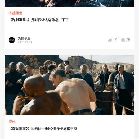
有感而发
《谍影重重5》是时候让杰森休息一下了
游园梦影
19
28
2016-08-31
资讯
《谍影重重5》里的这一拳KO看多少遍都不烦