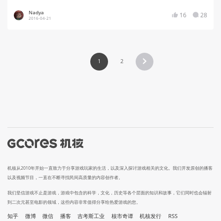
Nadya
16
28
2016-04-21
1
2
机核从2010年开始一直致力于分享游戏玩家的生活，以及深入探讨游戏相关的文化。我们开发原创的播客
以及视频节目，一直在不断寻找民间高质量的内容创作者。
我们坚信游戏不止是游戏，游戏中包含的科学，文化，历史等各个层面的知识和故事，它们同时也会辐射
到二次元甚至电影的领域，这些内容非常值得分享给热爱游戏的您。
知乎
微博
微信
播客
吉考斯工业
核市奇谭
机核发行
RSS