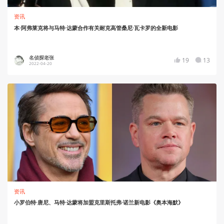
资讯
本·阿弗莱克将与马特·达蒙合作有关耐克高管桑尼·瓦卡罗的全新电影
名侦探老张
19
13
2022-04-20
资讯
小罗伯特·唐尼、马特·达蒙将加盟克里斯托弗·诺兰新电影《奥本海默》