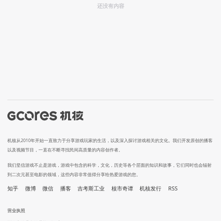
还没有内容
机核从2010年开始一直致力于分享游戏玩家的生活，以及深入探讨游戏相关的文化。我们开发原创的播客
以及视频节目，一直在不断寻找民间高质量的内容创作者。
我们坚信游戏不止是游戏，游戏中包含的科学，文化，历史等各个层面的知识和故事，它们同时也会辐射
到二次元甚至电影的领域，这些内容非常值得分享给热爱游戏的您。
知乎
微博
微信
播客
吉考斯工业
核市奇谭
机核发行
RSS
营业执照