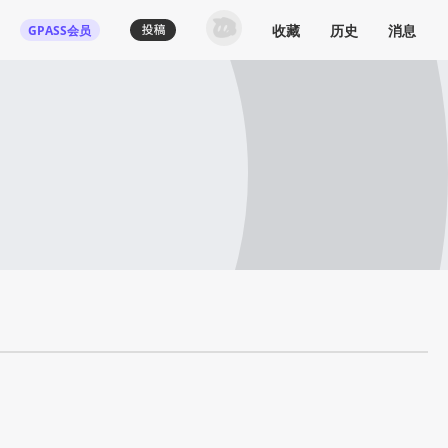
收藏
历史
消息
GPASS会员