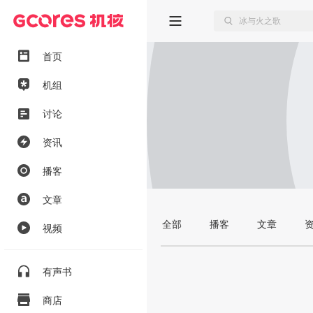
首页
机组
讨论
资讯
播客
文章
全部
播客
文章
视频
有声书
商店