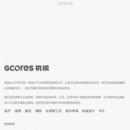
还没有内容
机核从2010年开始一直致力于分享游戏玩家的生活，以及深入探讨游戏相关的文化。我们开发原创的播客
以及视频节目，一直在不断寻找民间高质量的内容创作者。
我们坚信游戏不止是游戏，游戏中包含的科学，文化，历史等各个层面的知识和故事，它们同时也会辐射
到二次元甚至电影的领域，这些内容非常值得分享给热爱游戏的您。
知乎
微博
微信
播客
吉考斯工业
核市奇谭
机核发行
RSS
营业执照