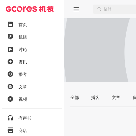
首页
机组
讨论
资讯
播客
文章
全部
播客
文章
视频
有声书
商店