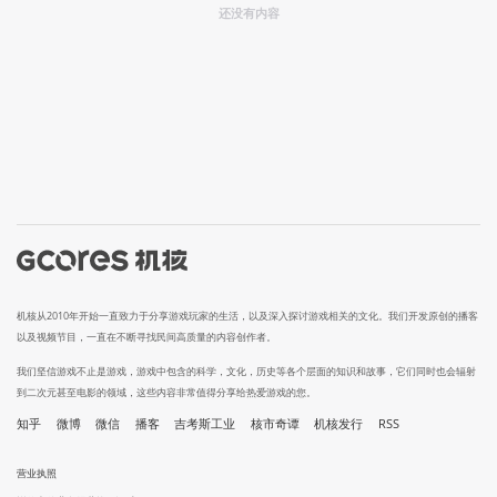
还没有内容
机核从2010年开始一直致力于分享游戏玩家的生活，以及深入探讨游戏相关的文化。我们开发原创的播客
以及视频节目，一直在不断寻找民间高质量的内容创作者。
我们坚信游戏不止是游戏，游戏中包含的科学，文化，历史等各个层面的知识和故事，它们同时也会辐射
到二次元甚至电影的领域，这些内容非常值得分享给热爱游戏的您。
知乎
微博
微信
播客
吉考斯工业
核市奇谭
机核发行
RSS
营业执照