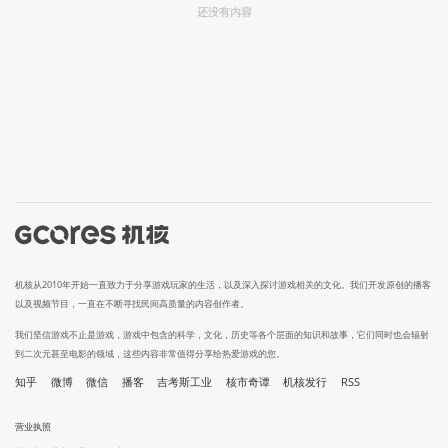
还没有内容
机核从2010年开始一直致力于分享游戏玩家的生活，以及深入探讨游戏相关的文化。我们开发原创的播客
以及视频节目，一直在不断寻找民间高质量的内容创作者。
我们坚信游戏不止是游戏，游戏中包含的科学，文化，历史等各个层面的知识和故事，它们同时也会辐射
到二次元甚至电影的领域，这些内容非常值得分享给热爱游戏的您。
知乎
微博
微信
播客
吉考斯工业
核市奇谭
机核发行
RSS
营业执照