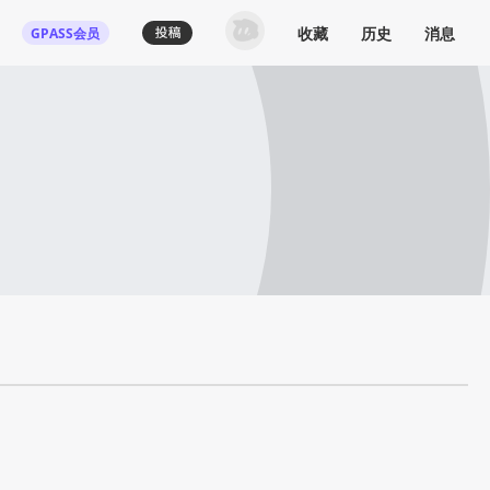
收藏
历史
消息
GPASS会员