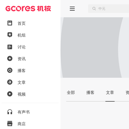
首页
机组
讨论
资讯
播客
文章
全部
播客
文章
视频
有声书
商店