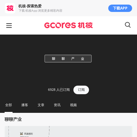
机核-探索热爱
下载APP
下载 机核App 浏览更多精彩内容
6928
人已订阅
订阅
全部
播客
文章
资讯
视频
聊聊产业