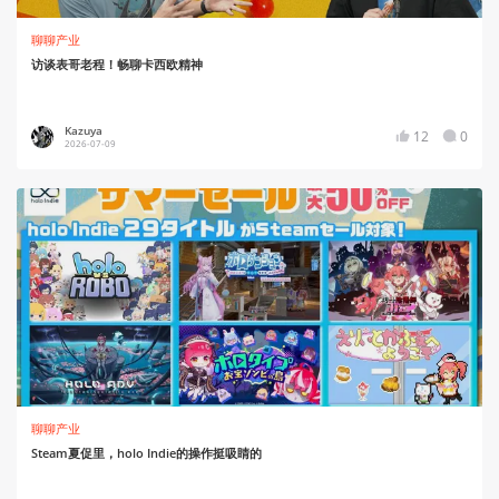
聊聊产业
访谈表哥老程！畅聊卡西欧精神
Kazuya
12
0
2026-07-09
聊聊产业
Steam夏促里，holo Indie的操作挺吸睛的