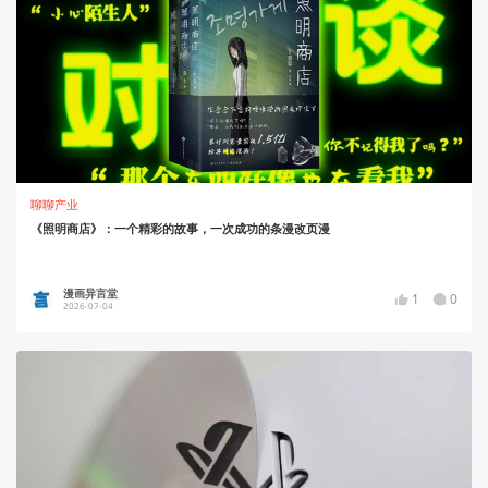
聊聊产业
《照明商店》：一个精彩的故事，一次成功的条漫改页漫
漫画异言堂
1
0
2026-07-04