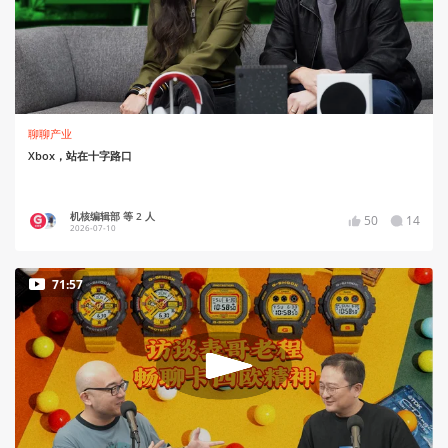
聊聊产业
Xbox，站在十字路口
机核编辑部 等 2 人
50
14
2026-07-10
71:57