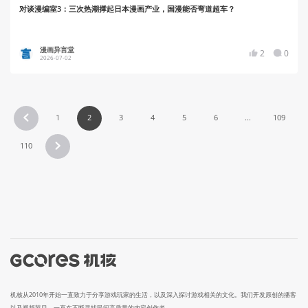
对谈漫编室3：三次热潮撑起日本漫画产业，国漫能否弯道超车？
漫画异言堂
2
0
2026-07-02
1
2
3
4
5
6
...
109
110
机核从2010年开始一直致力于分享游戏玩家的生活，以及深入探讨游戏相关的文化。我们开发原创的播客
以及视频节目，一直在不断寻找民间高质量的内容创作者。