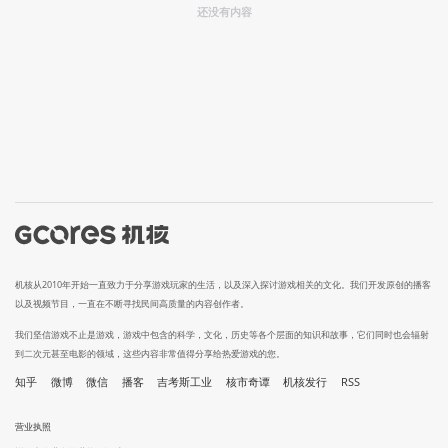
还没有内容
机核从2010年开始一直致力于分享游戏玩家的生活，以及深入探讨游戏相关的文化。我们开发原创的播客
以及视频节目，一直在不断寻找民间高质量的内容创作者。
我们坚信游戏不止是游戏，游戏中包含的科学，文化，历史等各个层面的知识和故事，它们同时也会辐射
到二次元甚至电影的领域，这些内容非常值得分享给热爱游戏的您。
知乎
微博
微信
播客
吉考斯工业
核市奇谭
机核发行
RSS
营业执照