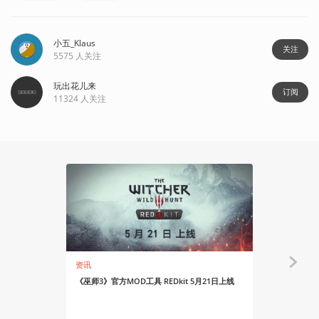
小五_Klaus
关注
5575
人关注
玩出花儿来
订阅
11324
人关注
资讯
资讯
《巫师3》官方MOD工具 REDkit 5月21日上线
CDPR庆祝