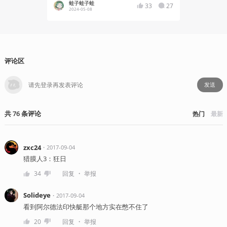
蛙子蛙子蛙
势不可
33
27
2024-05-08
2020-05
评论区
发送
共
76
条
评论
热门
最新
zxc24
・
2017-09-04
猎膜人3：狂日
・
34
回复
举报
Solideye
・
2017-09-04
看到阿尔德法印快艇那个地方实在憋不住了
・
20
回复
举报