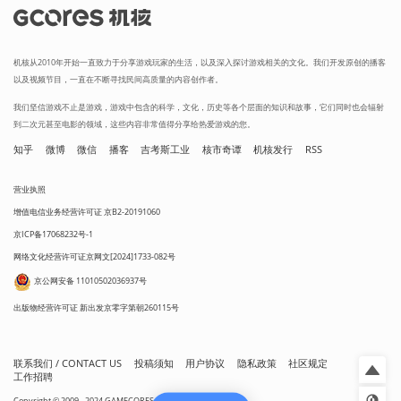
机核从2010年开始一直致力于分享游戏玩家的生活，以及深入探讨游戏相关的文化。我们开发原创的播客
以及视频节目，一直在不断寻找民间高质量的内容创作者。
我们坚信游戏不止是游戏，游戏中包含的科学，文化，历史等各个层面的知识和故事，它们同时也会辐射
到二次元甚至电影的领域，这些内容非常值得分享给热爱游戏的您。
知乎
微博
微信
播客
吉考斯工业
核市奇谭
机核发行
RSS
营业执照
增值电信业务经营许可证 京B2-20191060
京ICP备17068232号-1
网络文化经营许可证京网文[2024]1733-082号
京公网安备 11010502036937号
出版物经营许可证 新出发京零字第朝260115号
联系我们 / CONTACT US
投稿须知
用户协议
隐私政策
社区规定
工作招聘
Copyright © 2009 - 2024 GAMECORES. All Rights Reserved