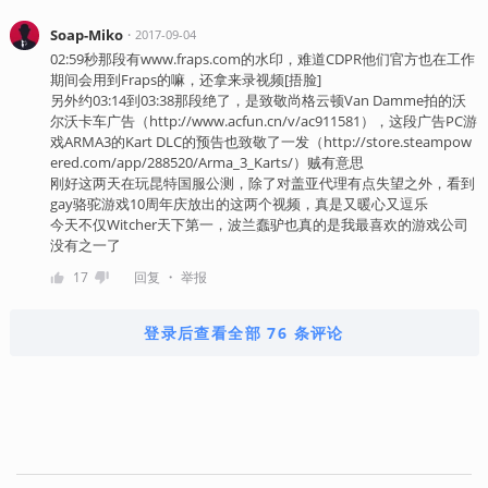
Soap-Miko
・
2017-09-04
02:59秒那段有www.fraps.com的水印，难道CDPR他们官方也在工作
期间会用到Fraps的嘛，还拿来录视频[捂脸]
另外约03:14到03:38那段绝了，是致敬尚格云顿Van Damme拍的沃
尔沃卡车广告（http://www.acfun.cn/v/ac911581），这段广告PC游
戏ARMA3的Kart DLC的预告也致敬了一发（http://store.steampow
ered.com/app/288520/Arma_3_Karts/）贼有意思
刚好这两天在玩昆特国服公测，除了对盖亚代理有点失望之外，看到
gay骆驼游戏10周年庆放出的这两个视频，真是又暖心又逗乐
今天不仅Witcher天下第一，波兰蠢驴也真的是我最喜欢的游戏公司
没有之一了
・
17
回复
举报
登录后查看全部 76 条评论