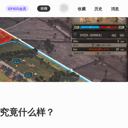
收藏
历史
消息
GPASS会员
登录机核你可以：
下载收藏播客节目
多端历史播放同步
发布内容动态/评论
关注喜欢的创作者
登录 / 注册
究竟什么样？