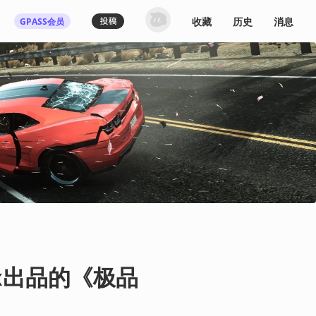
收藏
历史
消息
GPASS会员
登录机核你可以：
下载收藏播客节目
多端历史播放同步
发布内容动态/评论
关注喜欢的创作者
登录 / 注册
ox出品的《极品