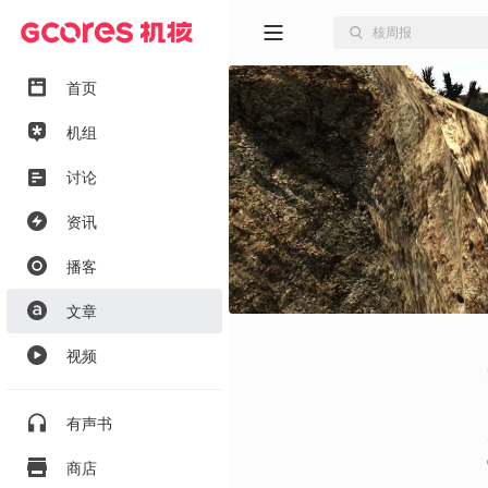
首页
机组
讨论
资讯
播客
文章
视频
有声书
商店