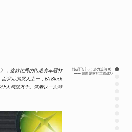
《极品飞车6：热力追缉 II》
9》，这款优秀的街道赛车题材
—— 警匪题材的重返战场
的恩人之一，EA Black 
得不让人感慨万千。笔者这一次就