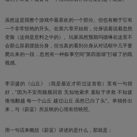
虽然这是我整个游戏中最喜欢的一个部分。但也有赖于它有
一个非常惊艳的开头。在第六章开始前，分身说着说着忽然
变脸（这倒是意料之中的）。玩家虽然预期玛德琳在这里不
会那么容易摆脱分身，但当真的看到分身从对话框中几乎要
爬出来的一段，忽然有一种叙事空间“第四面墙”打破了的既
视感。
李宗盛的《山丘》（我是最近才听过这首歌）里有一句很
好，“因为不安而频频回首 无知地索求 羞耻于求救 不知疲
倦地翻越 每一个山丘 越过山丘 虽然已白了头”。单独拎出
来，与《蔚蓝》所反映的心境有些映照。
用一句话来概括《蔚蓝》讲述的是什么，那就是：