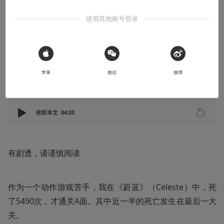
我们必须翻越每一个山丘
使用其他账号登录
玛德莲，（别）为你的死亡次数骄傲
2018-11-15
核众oJxQZq
 Sign in with Apple
苹果
微信
微博
本文系用户投稿，不代表机核网观点
收听本文
04:20
有剧透，请谨慎阅读
作为一个动作游戏苦手，我在《蔚蓝》（Celeste）中，死
了5490次，才通关A面。其中近一半的死亡发生在最后一大
关。