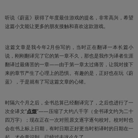
听说《蔚蓝》获得了年度最佳游戏的提名，非常高兴，希望
这篇小文能让更多的朋友接触和喜欢这款游戏。
这篇文章是我今年2月份写的，当时正在翻译一本长篇小
说，刚刚翻译完了它的第一章不久，那也是我作为译者生涯
翻译过最痛苦的一章——由于第一章太过痛苦，让我对接下
来的章节产生了心理上的恐惧。有趣的是，正好也在玩《蔚
蓝》，于是就有了写这篇文章的心绪。
时隔六个月之后，全书总算已经翻译完了，之后也进行了一
次全译文“
点烦
”——压缩了大约八千字（全书译文约为二十
四万字）；现在正在一次对照原文逐字逐句校对。校对时也
会在书上标上日期，有时日期正好更当时初译时的日期在一
起，才会意识到，已经过去这么久了。