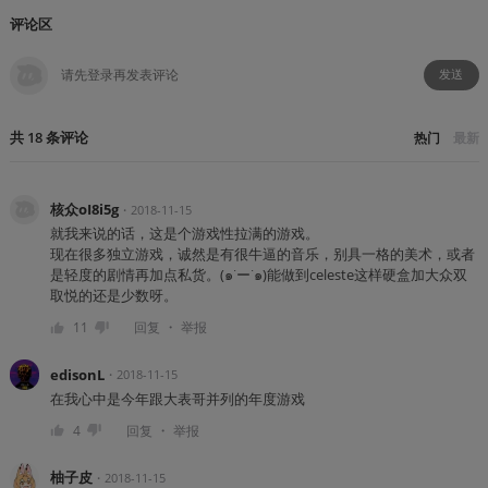
评论区
发送
共
18
条
评论
热门
最新
核众oI8i5g
・
2018-11-15
就我来说的话，这是个游戏性拉满的游戏。
现在很多独立游戏，诚然是有很牛逼的音乐，别具一格的美术，或者
是轻度的剧情再加点私货。(๑˙ー˙๑)能做到celeste这样硬盒加大众双
取悦的还是少数呀。
・
11
回复
举报
edisonL
・
2018-11-15
在我心中是今年跟大表哥并列的年度游戏
・
4
回复
举报
柚子皮
・
2018-11-15