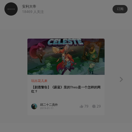
安利大帝
订阅
18469
人关注
玩出花儿来
玩出花儿来
【剧透警告】《蔚蓝》里的Theo是一个怎样的网
世界顶级高手
红？
造《蔚蓝》
邱二十二员外
xzzzzb
79
29
2019-01-11
2018-12