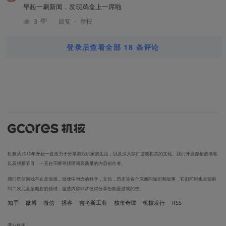
早起一刷新闻，发现鸡盒上一席啦
・
3
回复
举报
登录后查看全部 18 条评论
机核从2010年开始一直致力于分享游戏玩家的生活，以及深入探讨游戏相关的文化。我们开发原创的播客
以及视频节目，一直在不断寻找民间高质量的内容创作者。
我们坚信游戏不止是游戏，游戏中包含的科学，文化，历史等各个层面的知识和故事，它们同时也会辐射
到二次元甚至电影的领域，这些内容非常值得分享给热爱游戏的您。
知乎
微博
微信
播客
吉考斯工业
核市奇谭
机核发行
RSS
营业执照