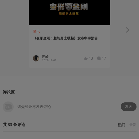
资讯
有感而发
《变形金刚：超能勇士崛起》发布中字预告
译介丨【更
士》制作背
阿岭
蟒人摸
13
17
2022-12-08
2019-01
评论区
发送
共
33
条
评论
热门
最新