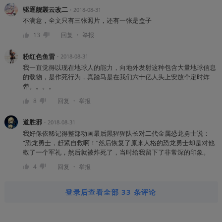
驱逐舰叢云改二
・
2018-08-31
不满意，全文只有三张照片，还有一张是盒子
・
13
回复
举报
粉红色鱼雷
・
2018-08-31
我一直觉得以现在地球人的能力，向地外发射这种包含大量地球信息
的载物，是作死行为，真踏马是在我们六十亿人头上安放个定时炸
弹。。。。
・
8
回复
举报
道胜邪
・
2018-08-31
我好像依稀记得整部动画最后黑猩猩队长对二代金属恐龙勇士说：
“恐龙勇士，赶紧自救啊！”然后恢复了原来人格的恐龙勇士却是对他
敬了一个军礼，然后就被炸死了，当时给我留下了非常深的印象。
・
4
回复
举报
登录后查看全部 33 条评论