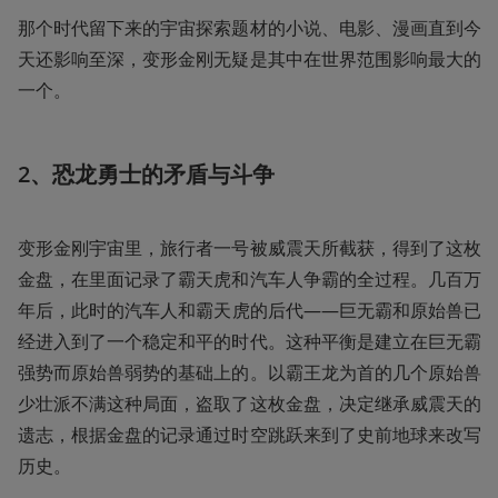
那个时代留下来的宇宙探索题材的小说、电影、漫画直到今
天还影响至深，变形金刚无疑是其中在世界范围影响最大的
一个。
2、恐龙勇士的矛盾与斗争
变形金刚宇宙里，旅行者一号被威震天所截获，得到了这枚
金盘，在里面记录了霸天虎和汽车人争霸的全过程。几百万
年后，此时的汽车人和霸天虎的后代——巨无霸和原始兽已
经进入到了一个稳定和平的时代。这种平衡是建立在巨无霸
强势而原始兽弱势的基础上的。以霸王龙为首的几个原始兽
少壮派不满这种局面，盗取了这枚金盘，决定继承威震天的
遗志，根据金盘的记录通过时空跳跃来到了史前地球来改写
历史。