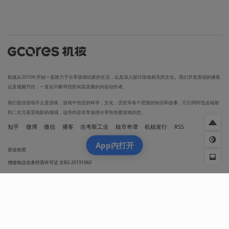
机核从2010年开始一直致力于分享游戏玩家的生活，以及深入探讨游戏相关的文化。我们开发原创的播客
以及视频节目，一直在不断寻找民间高质量的内容创作者。
我们坚信游戏不止是游戏，游戏中包含的科学，文化，历史等各个层面的知识和故事，它们同时也会辐射
到二次元甚至电影的领域，这些内容非常值得分享给热爱游戏的您。
知乎
微博
微信
播客
吉考斯工业
核市奇谭
机核发行
RSS
App内打开
营业执照
增值电信业务经营许可证 京B2-20191060
京ICP备17068232号-1
网络文化经营许可证京网文[2024]1733-082号
京公网安备 11010502036937号
出版物经营许可证 新出发京零字第朝260115号