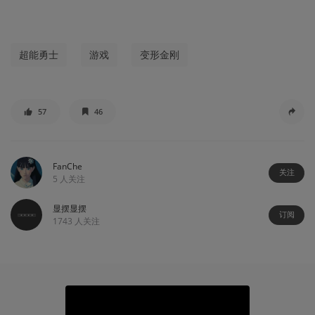
超能勇士
游戏
变形金刚
57
46
FanChe
关注
5
人关注
显摆显摆
订阅
1743
人关注