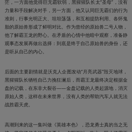
茫，一方面他觉得巨无霸软弱，黑猩猩队长太“圣母”，没有
力量和手段解决对手，另一方面，他又认同巨无霸们的行为
准则，行事光明正大、坦坦荡荡，和互相提防利用、各怀鬼
胎的原始兽形成了鲜明对比。作为曾经的原始兽二号人物，
他了解霸王龙的野心。在矛盾的心情中他暗中观察，准备静
观事态发展再做出选择：到底是终于自己原始兽的身份，还
是听从自己的内心。
后面的主要剧情就是沃克人企图发动“月亮武器”毁灭地球，
黑猩猩队长牺牲自己力挽狂澜后，而霸王龙最终决定根据金
盘的记载，在东非大裂谷——金盘记载的人类起源地，消灭
原始人类，这样在未来世界，没有人类的帮助汽车人就无法
战胜霸天虎。
高潮到来的这一集叫做《英雄本色》，恐龙勇士真的当之无