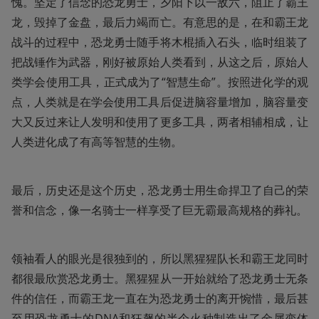
愧。坚定了信念的恐龙勇士，夕阳下以一敌六，阻止了霸王
龙，毁掉了金盘，最后力竭而亡。有意思的是，在和霸王龙
战斗的过程中，恐龙勇士随手将木棍插入石头，临时组装了
把战锤作为武器，刚好被原始人类看到，从这之后，原始人
类学会使用工具，正式成为了“智慧生命”。按照进化学的观
点，人类就是在学会使用工具后促进脑容量增加，脑容量变
大又反过来让人发明和使用了更多工具，两者相辅相成，让
人类进化成了有高等智慧的生物。
最后，历史还是这个历史，恐龙勇士用生命捍卫了自己的荣
誉和信念，像一名骑士一样享受了巨无霸最高规格的葬礼。
领袖看人的眼光是很独到的，所以黑猩猩队长和霸王龙同时
都很最欣赏恐龙勇士。黑猩猩从一开始就给了恐龙勇士无条
件的信任，而霸王龙一直在为恐龙勇士的离开惋惜，最后甚
至用恐龙勇士的DNA和狂飙的半个火种制造出了金属变体