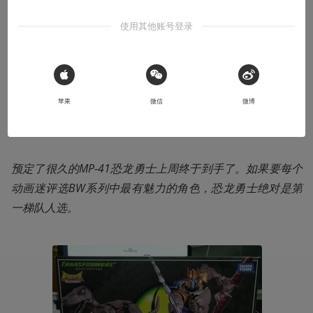
英雄本色：我心中的恐龙勇士
使用其他账号登录
喜提年度理财产品MP-41！
2018-08-31
 Sign in with Apple
FanChe
苹果
微信
微博
本文系用户投稿，不代表机核网观点
预定了很久的MP-41恐龙勇士上周终于到手了。如果要每个
动画迷评选BW系列中最有魅力的角色，恐龙勇士绝对是第
一梯队人选。